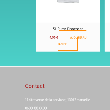
5L Pump Dispenser
4,90
€
AJOUTER AU
PANIER
Contact
114 traverse de la serviane, 13012 marseille
06 XX XX XX XX