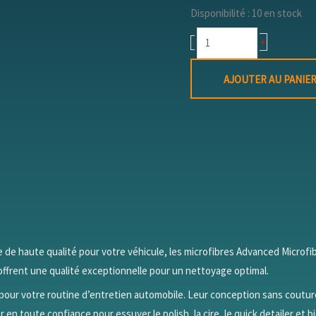
Disponibilité :
10 en stock
+
-
AJOUTER AU PANIE
e haute qualité pour votre véhicule, les microfibres Advanced Microfib
offrent une qualité exceptionnelle pour un nettoyage optimal.
e pour votre routine d’entretien automobile. Leur conception sans coutu
er en toute confiance pour essuyer le polish, la cire, le quick detailer et b