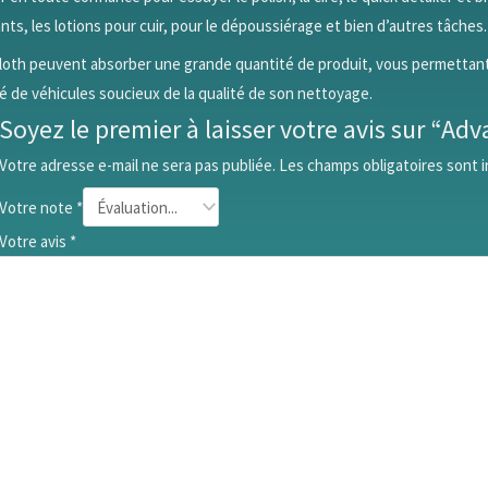
ants, les lotions pour cuir, pour le dépoussiérage et bien d’autres tâches.
oth peuvent absorber une grande quantité de produit, vous permettant de
é de véhicules soucieux de la qualité de son nettoyage.
Soyez le premier à laisser votre avis sur “Ad
Votre adresse e-mail ne sera pas publiée.
Les champs obligatoires sont 
Votre note
*
Votre avis
*