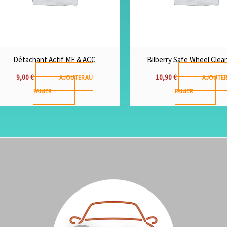
Détachant Actif MF & ACC
Bilberry Safe Wheel Clea
9,00
€
10,90
€
AJOUTER AU
AJOUTER
PANIER
PANIER