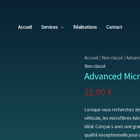
quantité
de
Advanced
Accueil
Services
Réalisations
Contact
Microfibre
Cloth
(pack
de
Accueil
/
Non classé
/ Advanc
5)
Non classé
Advanced Micro
22,90
€
Lorsque vous recherchez des
véhicule, les microfibres Ad
idéal. Conçue s avec une gra
qualité exceptionnelle pour 