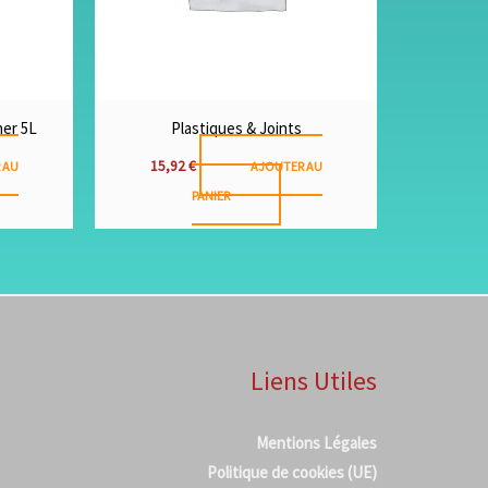
ner 5L
Plastiques & Joints
15,92
€
 AU
AJOUTER AU
PANIER
Liens Utiles
Mentions Légales
Politique de cookies (UE)